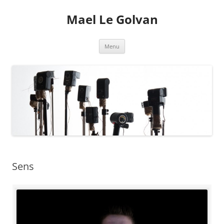
Mael Le Golvan
Aller
Menu
au
contenu
Sens