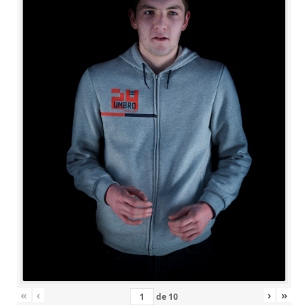
«
‹
›
»
de
10