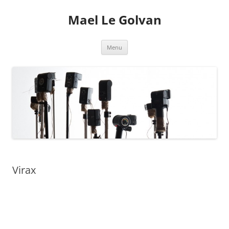
Mael Le Golvan
Aller
Menu
au
contenu
Virax