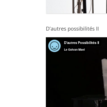
2012
2011
D’autres possibilités II
2010 – 2009